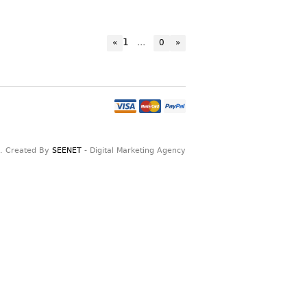
1
...
«
0
»
. Created By
SEENET
- Digital Marketing Agency